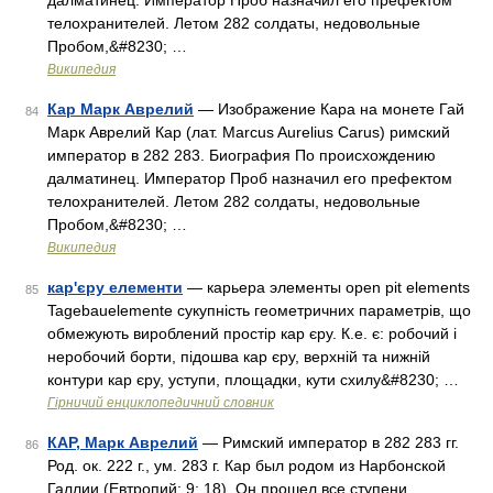
далматинец. Император Проб назначил его префектом
телохранителей. Летом 282 солдаты, недовольные
Пробом,&#8230; …
Википедия
Кар Марк Аврелий
— Изображение Кара на монете Гай
84
Марк Аврелий Кар (лат. Marcus Aurelius Carus) римский
император в 282 283. Биография По происхождению
далматинец. Император Проб назначил его префектом
телохранителей. Летом 282 солдаты, недовольные
Пробом,&#8230; …
Википедия
кар'єру елементи
— карьера элементы open pit elements
85
Tagebauelemente сукупність геометричних параметрів, що
обмежують вироблений простір кар єру. К.е. є: робочий і
неробочий борти, підошва кар єру, верхній та нижній
контури кар єру, уступи, площадки, кути схилу&#8230; …
Гірничий енциклопедичний словник
КАР, Марк Аврелий
— Римский император в 282 283 гг.
86
Род. ок. 222 г., ум. 283 г. Кар был родом из Нарбонской
Галлии (Евтропий: 9; 18). Он прошел все ступени