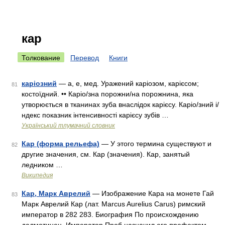
кар
Толкование
Перевод
Книги
каріозний
— а, е, мед. Уражений каріозом, карієсом;
81
костоїдний. •• Каріо/зна порожни/на порожнина, яка
утворюється в тканинах зуба внаслідок карієсу. Каріо/зний і/
ндекс показник інтенсивності карієсу зубів …
Український тлумачний словник
Кар (форма рельефа)
— У этого термина существуют и
82
другие значения, см. Кар (значения). Кар, занятый
ледником …
Википедия
Кар, Марк Аврелий
— Изображение Кара на монете Гай
83
Марк Аврелий Кар (лат. Marcus Aurelius Carus) римский
император в 282 283. Биография По происхождению