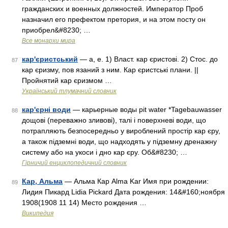
гражданских и военных должностей. Император Проб
назначил его префектом претория, и на этом посту он
приобрел&#8230; …
Все монархи мира
кар'єристський
— а, е. 1) Власт. кар єристові. 2) Стос. до
87
кар єризму, пов язаний з ним. Кар єристські плани. ||
Пройнятий кар єризмом …
Український тлумачний словник
кар'єрні води
— карьерные воды pit water *Tagebauwasser
88
дощові (переважно зливові), талі і поверхневі води, що
потрапляють безпосередньо у вироблений простір кар єру,
а також підземні води, що надходять у підземну дренажну
систему або на укоси і дно кар єру. Об&#8230; …
Гірничий енциклопедичний словник
Кар, Альма
— Альма Кар Alma Kar Имя при рождении:
89
Лидия Пикард Lidia Pickard Дата рождения: 14&#160;ноября
1908(1908 11 14) Место рождения …
Википедия