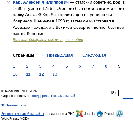
Кар, Алексей Филиппович
— статский советник, род. в
90
1680 г., умер в 1756 г. Отец его был полковником и в его
полку Алексей Кар был произведен в прапорщики
боярином Шеиным в 1693 г.; затем он участвовал в
Азовских походах и в Великой Северной войне, был при
взятии Копорья …
Большая биографическая энциклопедия
Страницы
←
Предыдущая
Следующая
→
1
2
3
4
5
6
7
8
9
10
11
12
13
© Академик, 2000-2026
18+
Обратная связь:
Техподдержка
,
Реклама на сайте
👣 Путешествия
Экспорт словарей на сайты
, сделанные на PHP,
Joomla,
Drupal,
WordPress, MODx.